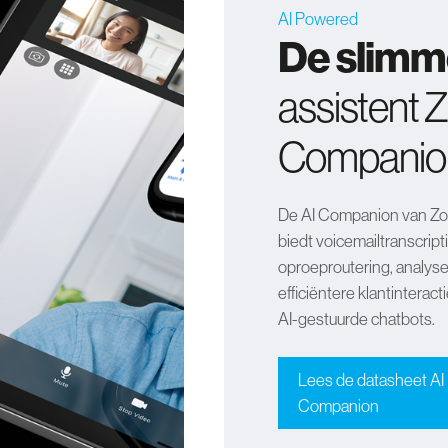
AI Powered
De slim
assistent 
Companio
De AI Companion van Z
biedt voicemailtranscript
oproeproutering, analys
efficiëntere klantinteracti
AI-gestuurde chatbots.
Lees de datasheet AI
Companion