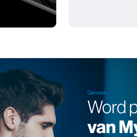
Diensten
Word p
van M