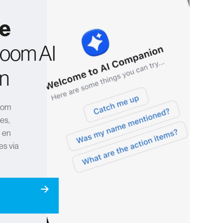
me
Zoom AI
n
oom
ies,
e en
es via