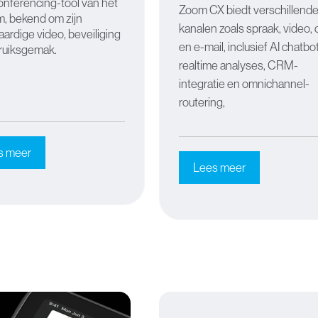
nferencing-tool van het
Zoom CX biedt verschillend
m, bekend om zijn
kanalen zoals spraak, video, 
rdige video, beveiliging
en e-mail, inclusief AI chatbo
ruiksgemak.
realtime analyses, CRM-
integratie en omnichannel-
routering,
s meer
Lees meer