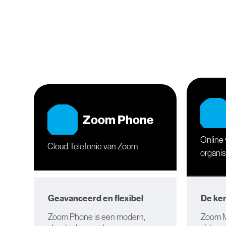
Zoom Phone
Online
Cloud Telefonie van Zoom
organi
Geavanceerd en flexibel
De ke
Zoom Phone is een modern,
Zoom M