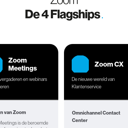
De 4 Flagships
.
Zoom
Zoom CX
Meetings
 vergaderen en webinars
De nieuwe wereld van
seren
Klantenservice
rn van Zoom
Omnichannel Contact
Center
eetings is de beroemde