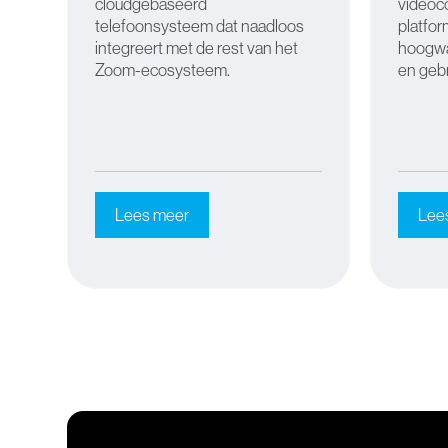
cloudgebaseerd
videoco
telefoonsysteem dat naadloos
platfor
integreert met de rest van het
hoogwaa
Zoom-ecosysteem.
en geb
Lees meer
Lee