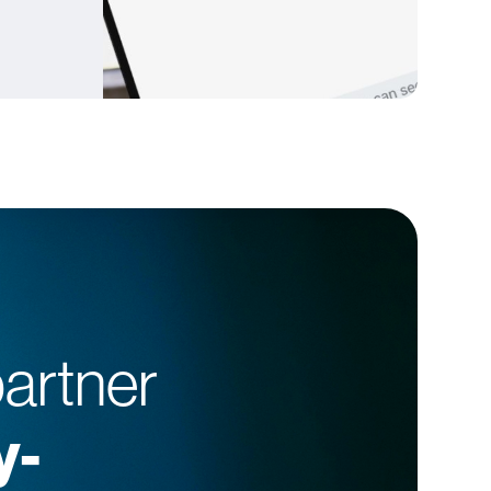
artner
y-