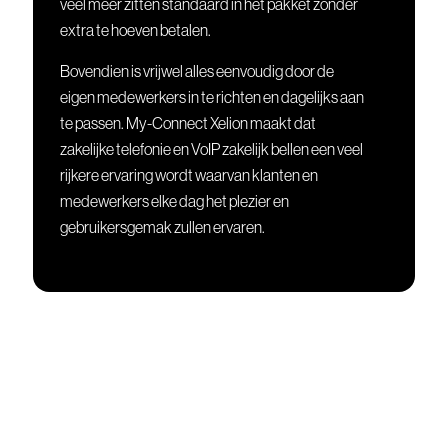
veel meer zitten standaard in het pakket zonder
extra te hoeven betalen.
Bovendien is vrijwel alles eenvoudig door de
eigen medewerkers in te richten en dagelijks aan
te passen. My-Connect Xelion maakt dat
zakelijke telefonie en VoIP zakelijk bellen een veel
rijkere ervaring wordt waarvan klanten en
medewerkers elke dag het plezier en
gebruikersgemak zullen ervaren.