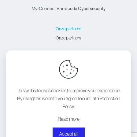
My-Connect
Barracuda Cybersecurity
Onze partners
Onze partners
Over My-Connect
Over My-Connect
Contact
This website uses cookies to improve your experience.
By using this website you agree to our
Data Protection
Policy
.
Copyright © 2024
My-Connect
| All Rights Reserved |
Read more
Powered by
Lift 3
Accept all